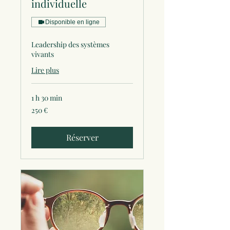
individuelle
Disponible en ligne
Leadership des systèmes
vivants
Lire plus
1 h 30 min
250
250 €
euros
Réserver