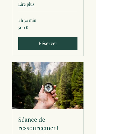
Lire plus
1 h 30 min
500
500 €
euros
Réserver
Séance de
ressourcement